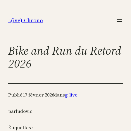
Aller
au
L(ive)-Chrono
contenu
Bike and Run du Retord
2026
Publié
17 février 2026
dans
g-live
par
ludovic
Étiquettes :